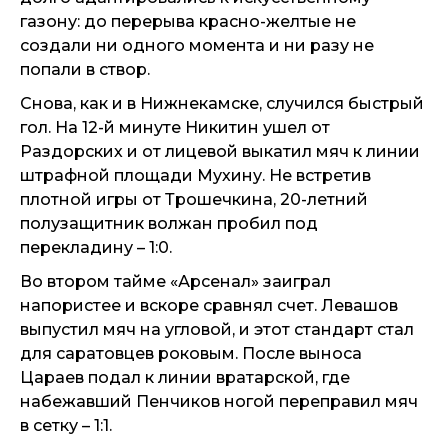
газону: до перерыва красно-желтые не
создали ни одного момента и ни разу не
попали в створ.
Снова, как и в Нижнекамске, случился быстрый
гол. На 12-й минуте Никитин ушел от
Раздорских и от лицевой выкатил мяч к линии
штрафной площади Мухину. Не встретив
плотной игры от Трошечкина, 20-летний
полузащитник волжан пробил под
перекладину – 1:0.
Во втором тайме «Арсенал» заиграл
напористее и вскоре сравнял счет. Левашов
выпустил мяч на угловой, и этот стандарт стал
для саратовцев роковым. После выноса
Цараев подал к линии вратарской, где
набежавший Пенчиков ногой переправил мяч
в сетку – 1:1.