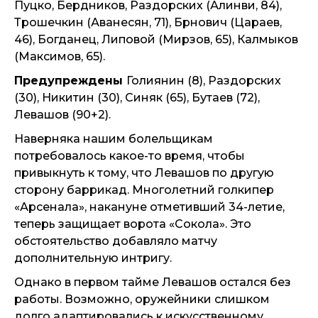
Пуцко, Бердников, Раздорских (Алинви, 84),
Трошечкин (Аванесян, 71), Брнович (Цараев,
46), Богданец, Липовой (Мирзов, 65), Калмыков
(Максимов, 65).
Предупреждены
Голиянин (8), Раздорских
(30), Никитин (30), Синяк (65), Бутаев (72),
Левашов (90+2).
Наверняка нашим болельщикам
потребовалось какое-то время, чтобы
привыкнуть к тому, что Левашов по другую
сторону баррикад. Многолетний голкипер
«Арсенала», накануне отметивший 34-летие,
теперь защищает ворота «Сокола». Это
обстоятельство добавляло матчу
дополнительную интригу.
Однако в первом тайме Левашов остался без
работы. Возможно, оружейники слишком
долго адаптировались к искусственному