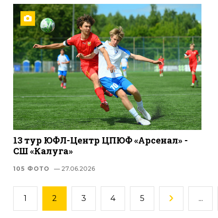
13 тур ЮФЛ-Центр ЦПЮФ «Арсенал» -
СШ «Калуга»
105 ФОТО
— 27.06.2026
1
2
3
4
5
...